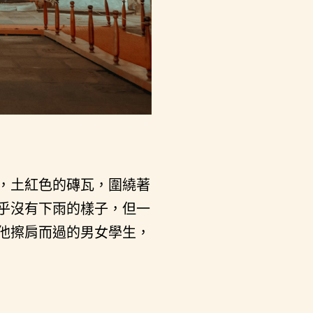
，土紅色的磚瓦，圍繞著
乎沒有下雨的樣子，但一
他擦肩而過的男女學生，