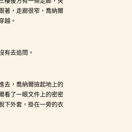
三樓後方有一條走廊，夾
跟著，走廊很窄，喬納爾
穿越。
沒有去追問。
進去，喬納爾撿起地上的
爾看了一眼文件上的密密
脫下外套，掛在一旁的衣