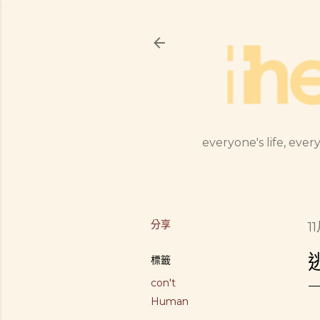
everyone's life, every
分享
1
標籤
con't
Human