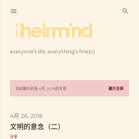
跳到主要內容
everyone's life, everything's fine(c)
目前顯示的是 4月, 2016的文章
顯示全部
發
表
4月 26, 2016
文
文明的意念（二）
章
分享