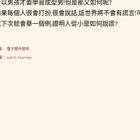
所以男孩才要學習成型男!但是那又如何呢?
如果每個人很會打扮,很會說話,這世界將不會有謊言!
我下次就會舉一個例,證明人從小是如何說謊?
享
電子郵件發布
籤：
con't
Human