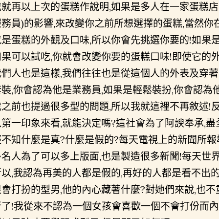
我就再以上次的蛋糕作說明,如果是多人在一家蛋糕店
服務員)的影響,來改變你之前所想選擇的蛋糕,當然你
就是蛋糕的外觀及口味,所以你會先挑選你要的!如果
如果可以試吃,你就會改變你要的蛋糕口味!即使它的外
我們人也是這樣,我們往往也是從這個人的外表及穿著
套裝,你會認為他是業務員,如果是輕鬆裝扮,你會認為
我之前也提過很多型的問題,所以我就這裡不再敘述!反
以第一印象來看,就能決定嗎?這社會為了阿諛奉承,盡
經不知什麼是真?什麼是假的?每天電視上的新聞所報導
多名人為了可以多上版面,也是製造很多新聞!每天世界
所以,我認為再美的人都是假的,再好的人都是看不出
很會打扮的型男,他的內心藏著什麼?對她們來說,也不
行了!我從來不認為一個女孩會喜歡一個不會打份而內