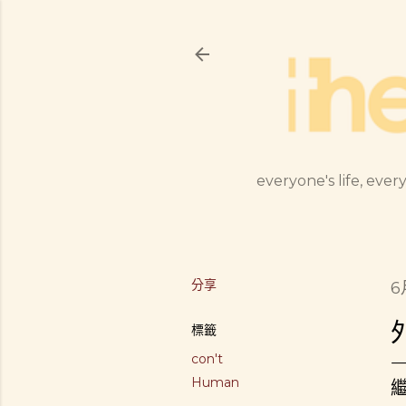
everyone's life, every
分享
6
標籤
con't
Human