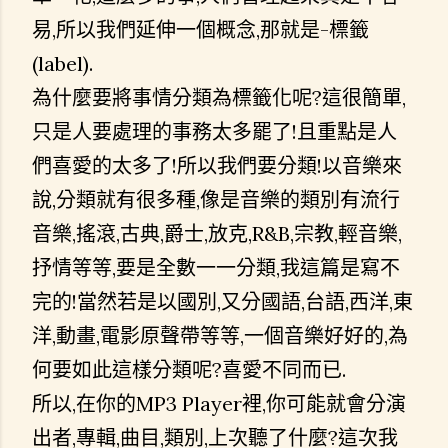
易,所以我們延伸一個概念,那就是-標籤
(label).
為什麼要將事情分類為標籤化呢?這很簡單,
只是人要處理的事務太多罷了!且重點是人
們喜愛的太多了!所以我們要分類!以音樂來
說,分類就有很多種,像是音樂的類別有流行
音樂,搖滾,古典,爵士,放克,R&B,宗教,輕音樂,
抒情等等,要是全數一一分類,我這篇是寫不
完的!當然若是以國別,又分國語,台語,西洋,東
洋,動畫,電影原聲帶等等,一個音樂好好的,為
何要如此這樣分類呢?喜愛不同而已.
所以,在你的MP3 Player裡,你可能就會分演
出者,專輯,曲目,類別,上次聽了什麼?這次我