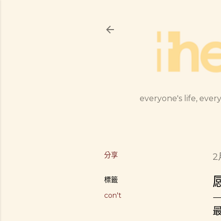
everyone's life, every
分享
2
標籤
con't