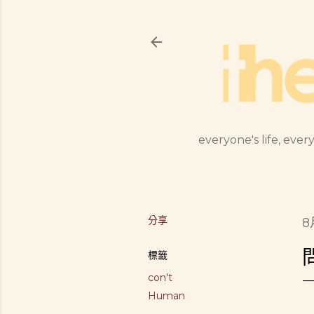
everyone's life, every
分享
8
標籤
con't
Human