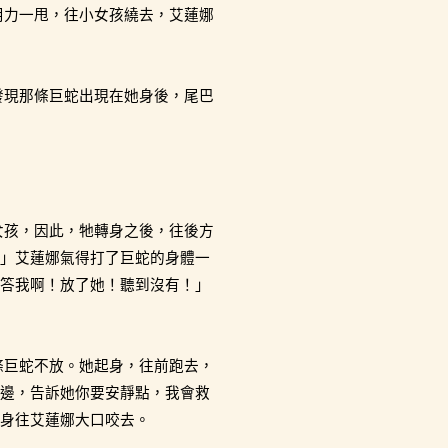
用力一甩，往小女孩繞去，艾蓮娜
發現那條巨蛇出現在她身後，尾巴
女孩，因此，牠轉身之後，往後方
」艾蓮娜氣得打了巨蛇的身體一
答我啊！放了她！聽到沒有！」
條巨蛇不放。她起身，往前跑去，
邊，告訴她你要安靜點，我會救
身往艾蓮娜大口咬去。