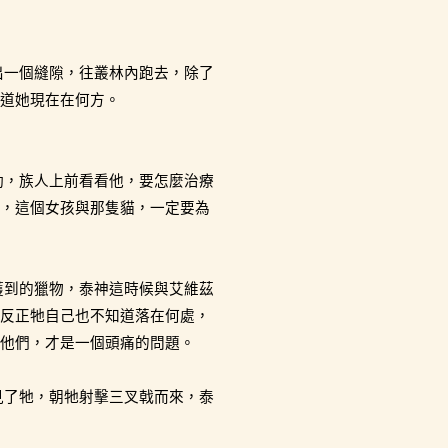
出一個縫隙，往叢林內跑去，除了
知道她現在在何方。
動，族人上前看看他，要怎麼治療
，這個女孩與那隻貓，一定要為
獲到的獵物，泰神這時候與艾維茲
反正牠自己也不知道落在何處，
他們，才是一個頭痛的問題。
見了牠，朝牠射擊三叉戟而來，泰