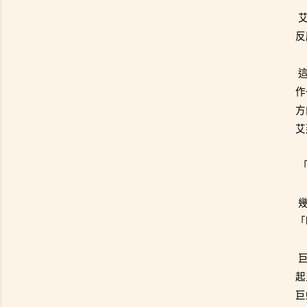
反
作
方
艾
「
「
起
巨