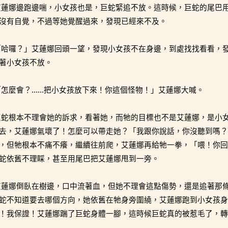
艾蓮娜邊跑邊喘，小女孩也是，巨蛇緊追不放。這時候，巨蛇的尾巴
沒有自覺，不過等她覺醒過來，發現已經來不及。
「哈囉？」艾蓮娜回頭一望，發現小女孩不在身邊，到處找找看看，
著小女孩不放。
怎麼會？......把小女孩放下來！你這個怪物！」艾蓮娜大喊。
巨蛇根本不理會她的訴求，看著她，而牠的目標也不是艾蓮娜，是小
去，艾蓮娜氣壞了！怎麼可以帶走她？「我跟你說話，你沒聽到嗎？
，但牠根本不痛不癢，繼續往前爬，艾蓮娜再給牠一拳，「喂！你回
蛇依舊不理睬，甚至用尾巴把艾蓮娜甩到一旁。
艾蓮娜倒臥在樹邊，口中流著血，但她不理會這點傷勢，還是追著那
蛇不知道要去哪個方向，她依舊在牠身旁圍繞，艾蓮娜跑到小女孩身
！我保證！艾蓮娜踹了巨蛇身體一腳，這時候巨蛇真的被惹毛了，轉