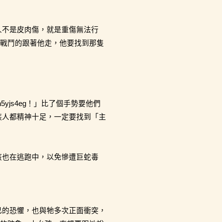
人不是皮肉傷，就是重傷無法行
戰鬥的跟著他走，他要找到那隻
yjs4eg！」比了個手勢要他們
每個族人都精神十足，一定要找到「主
孩也在逃跑中，以免慘遭巨蛇毒
己的恐懼，也與牠多次正面衝突，