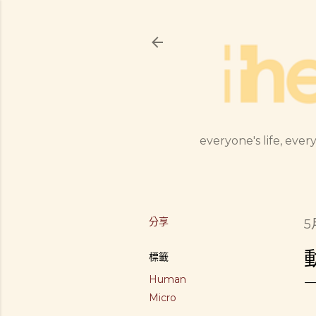
everyone's life, every
分享
5
標籤
Human
Micro