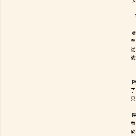
「
至
從
後
了
只
看
於