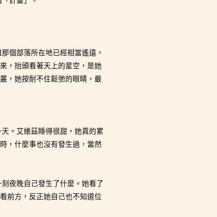
個「計畫」。
離那個部落所在地已經相當遙遠，
來，抬頭看著天上的星空，是她
叢，她按耐不住鬆弛的眼睛，最
一天。艾維茲睡得很甜，她真的累
時，什麼事也沒有發生過，當然
一刻夜晚自己發生了什麼。她看了
看前方，反正她自己也不知道位