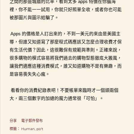
之間的那道城牆的比率，看到太多 apps 特價在你腦海
裡，你不能一一試用，你就只好照單全收，或者你也可能
被那圖片與圖示給騙了。
Apps 的價格是人訂出來的，不到一美元的來由是美國主
導，但誰又知道寫了那麼程式碼應該又怎麼合理收費才保
有生活代價？因此，這很難保有規範與準則。正確來說，
很多購物的模式容易將我們過去的購物型態徹底大搬風，
讓我們適應這種消費模式，誰又知道購物不是有樂趣，而
是容易喪失失心瘋。
看看你的消費紀錄表吧！不要帳單來臨時才一個頭兩個
大，兩三個數字的加總的魔力通常很「可怕」。
分享
電子郵件發布
標籤：
Human
po't