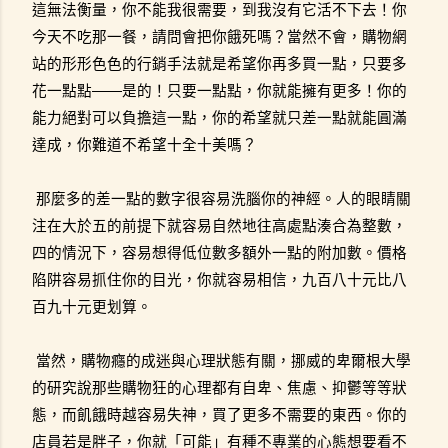
這無法衡量，你不能我很需要，到我沒有它活不下去！你
今天不吃那一餐，請問會把你餓死嗎？當然不會，購物網
站的形形色色的行銷手法就是希望你再多買一點，只要多
花一點點——是的！只要一點點，你就能擁有更多！你的
能力絕對可以負擔這一點，你的希望就只差一點就能圓滿
達成，你難道不希望十全十美嗎？
那麼多的差一點的數字很容易洗腦你的神經。人的眼睛關
注在大於五的前提下就容易自然地往高處點湊合為整數，
四的情況下，容易想得低位數多額外一點的附加數。價格
陷阱容易抓住你的目光，你就容易相信，九百八十元比八
百九十元更划算。
當然，購物癮的成迷與心理狀態有關，挪威的卑爾根大學
的研究說那些購物狂的心理都有自卑、焦慮、抑鬱等等狀
態，而飢餓時越容易失神，買了更多不需要的東西。你的
店員若是胖子，你就「可能」有種不專業的心態想要看不