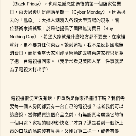
（Black Friday），也就是感恩節過後的第一個店家營業
日，兩天過後則是網購星期一（Cyber Monday）。因為過
去的「亂象」：大批人潮湧入各類大型賣場的現象，讓一
位藝術家搖搖頭，於是他提倡了國際無消費日（Buy 
Nothing Day），希望大家就是什麼地方都不要去，在家裡
就好，更不要買任何東西。談到這裡，我不是反對國際無
消費日，而是希望大家別那麼衝動跑去特惠店家裡只是為
了抱一台電視機回家。（我常常看見美國人第一件事就是
為了電視大打出手）
電視機很便宜沒有錯，但重點是你家裡擺得下嗎？我們需
要每一個人房間都要有一台自己的電視機？或者我們可以
這麼說，當你購買這個商品之前，有無認真考慮過它的每
一個用途？家裡的咖啡粉快沒了才買？還是看到一個新上
市的口味的品牌沒有見過，又剛好買二送一，或者有優