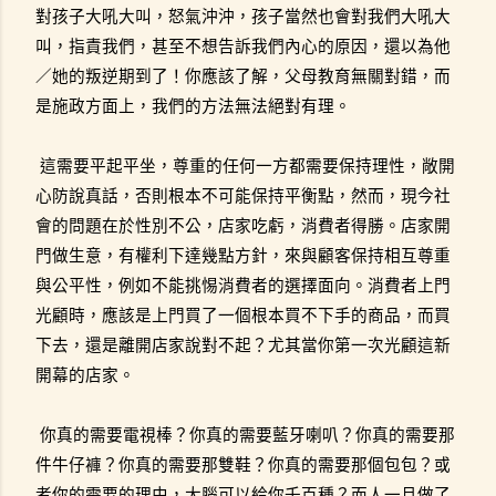
對孩子大吼大叫，怒氣沖沖，孩子當然也會對我們大吼大
叫，指責我們，甚至不想告訴我們內心的原因，還以為他
／她的叛逆期到了！你應該了解，父母教育無關對錯，而
是施政方面上，我們的方法無法絕對有理。
這需要平起平坐，尊重的任何一方都需要保持理性，敞開
心防說真話，否則根本不可能保持平衡點，然而，現今社
會的問題在於性別不公，店家吃虧，消費者得勝。店家開
門做生意，有權利下達幾點方針，來與顧客保持相互尊重
與公平性，例如不能挑惕消費者的選擇面向。消費者上門
光顧時，應該是上門買了一個根本買不下手的商品，而買
下去，還是離開店家說對不起？尤其當你第一次光顧這新
開幕的店家。
你真的需要電視棒？你真的需要藍牙喇叭？你真的需要那
件牛仔褲？你真的需要那雙鞋？你真的需要那個包包？或
者你的需要的理由，大腦可以給你千百種？而人一旦做了