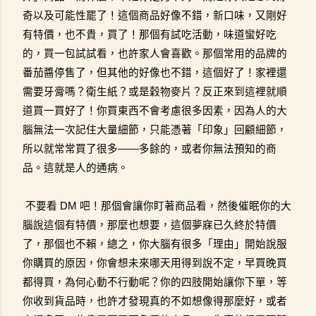
奇以及可能性罷了！這個商品好像不錯，新口味，又剛好
有特價，也不貴，買了！那個有試吃活動，味道蠻好吃
的，買一包試試看，也許家人會喜歡。那個常用的品牌的
番茄醬停售了，但其他的好像也不錯，這個好了！家裡還
需要牙膏嗎？衛生紙？或是穀物麥片？反正來到這裡就順
道買一買好了！你買東西不會考慮很多因素，因為人的大
腦無法一次記住大量細節，只能憑著「印象」回顧細節，
所以就常常買了很多——多餘的，或者你無法預知的商
品。這就是人的通病。
不要看 DM 吧！那個會讓你盯著商品看，然後催眠你的大
腦說這個有特價，那麼也想要，這個夢寐已久終於特價
了，那個也不賴，總之，你大腦有很多「理由」開始說服
你購買的原因，你會想未來哪天用得到說不定，早買晚買
都得買，為何心動不行動呢？你的四肢開始讓你下單，等
你收到貨品時，也許才發現真的不如想像得那麼好，或者