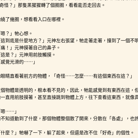
奇怪？」那隻黑猩猩轉了個圈圈，看看能否走回去。
牠繞了幾圈，想看看入口在哪裡。
「嗯？」牠心想。
「這到底是什麼地方？」元神左右張望，牠走著走著，撞到了一個不
「痛！」元神摸著自己的鼻子。
「這是？」元神用前肢觸摸。
「感覺光滑的⋯⋯」
牠眼睛直看著前方的物體，「奇怪⋯⋯怎麼⋯⋯有這個東西在這？」
這個物體是透明的，根本看不見的，因此，牠能感覺到有東西在這，
牠一直用前肢摸著，甚至直接跳到物體上方，往下查看這東西，就像
「嗯⋯⋯」
牠不知道動到了什麼，那個物體整個散了開來，分散在「各處」，也
「什麼？」牠嚇了一下，躲了起來，但還是改不住「好奇」的個性。