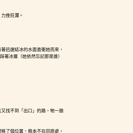
，力挽狂瀾。
看著迅速結冰的水面直衝她而來，
踩著冰層（她依然忘記那是誰）
且又找不到「出口」的路，牠一臉
間移了個位置，根本不在同原處，