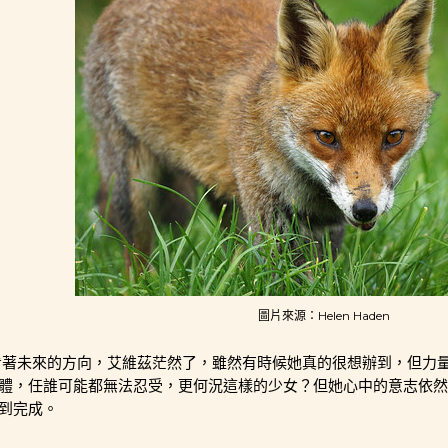
圖片來源：Helen Haden
看著未來的方向，艾維茲茫然了，雖然有時候她真的很想辦到，但力
體，任誰可能都無法忍受，更何況這樣的少女？但她心中的意志依然
到完成。