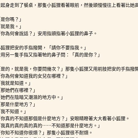
安起身走到了餐桌，那隻小狐狸看著眼前，然後頭慢慢往上看著比她
「是你嗎？」
「就是我。」
「你為何會說話？」安用指頭指著小狐狸的鼻子。
小狐狸把安的手指撥開，「請你不要指我。」
安用另一隻手指又指著牠的鼻子問：「真的是你？」
「是的，就是我，你要問幾次？」那隻小狐狸又用前肢把安的手指撥
「你為何會知道我的女兒在哪裡？」
「我就是知道。」
「那她們在哪裡？」
「她們在陰暗又潮濕的地方中。」
「那是什麼地方？」
「我不知道。」
「你真的不知道那個是什麼地方？」安眼睛瞪著大大看著小狐狸。
「我真的真的真的真的⋯⋯不知道那是什麼地方。」
「你知不知道你很煩？」那隻小狐狸很不耐煩。