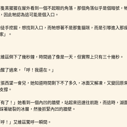
那隻黑猩猩在屋外看到一個不起眼的角落，那個角落似乎是個暗號，
，因此牠認為這可能是個入口。
牠徒手挖掘，想找到入口，而牠想著不是那隻貓咪，而是引導進入那
家」。
艾維茲倒下了幾秒鐘，時間過了像是一天，但實際上只有三十幾秒。
她醒了過來，「呼！我還在。」
東張西望一會兒，她知道時間剩下不了多久，冰面又解凍，又變回原
支撐。
「有了！」她看到一個內凹的牆壁，站起來迅速往前跑，而這時，湖
踩著破裂的冰層，然後抓緊內凹的牆壁。
「呼！」艾維茲驚呼一瞬間。