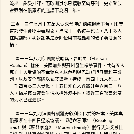
流出，飽受批評。而歐洲洪水已擴散至匈牙利。史諾登洩
密案則在俄羅斯的庇護下為期一年。
二零一三年七月十五萬人要求當時的總統穆西下台。印度
東部發生食物中毒現象，造成十一名孩童死亡，八十多人
住院觀察，初步認為是廚師使用前殺蟲劑的罐子裝油惹的
禍。
二零一三年八月伊朗總統哈桑・魯哈尼（Hassan 
Rouhani）就任。美國加州與賓州發生槍擊事件，共有五人
死亡十人受傷的不幸消息。以色列與巴勒斯坦展開和平談
判。埃及安全部隊以武裝鎮壓，造成一百四十九人死亡，
一千四百零三人受傷，十五日死亡人數攀升至六百三十八
人。福島核電廠發生污水槽外洩事件，將近三百噸高濃度
的污水已經泄露。
二零一三年九月法國聲稱獲得敘利亞化武的檔案，美國與
俄羅斯在十四日達成協議。《絕命毒師》（Breaking 
Bad）與《摩登家庭》（Modern Family）獲得艾美獎最佳