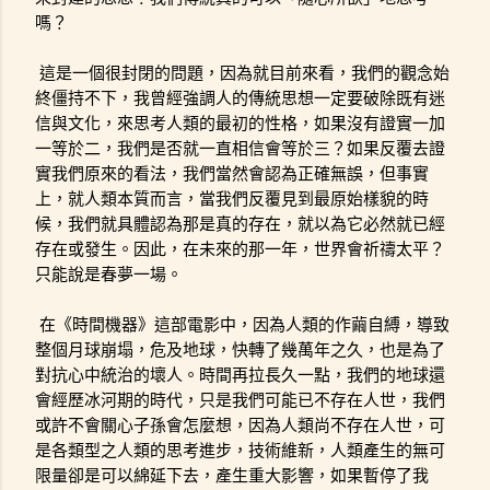
嗎？
這是一個很封閉的問題，因為就目前來看，我們的觀念始
終僵持不下，我曾經強調人的傳統思想一定要破除既有迷
信與文化，來思考人類的最初的性格，如果沒有證實一加
一等於二，我們是否就一直相信會等於三？如果反覆去證
實我們原來的看法，我們當然會認為正確無誤，但事實
上，就人類本質而言，當我們反覆見到最原始樣貌的時
候，我們就具體認為那是真的存在，就以為它必然就已經
存在或發生。因此，在未來的那一年，世界會祈禱太平？
只能說是春夢一場。
在《時間機器》這部電影中，因為人類的作繭自縛，導致
整個月球崩塌，危及地球，快轉了幾萬年之久，也是為了
對抗心中統治的壞人。時間再拉長久一點，我們的地球還
會經歷冰河期的時代，只是我們可能已不存在人世，我們
或許不會關心子孫會怎麼想，因為人類尚不存在人世，可
是各類型之人類的思考進步，技術維新，人類產生的無可
限量卻是可以綿延下去，產生重大影響，如果暫停了我