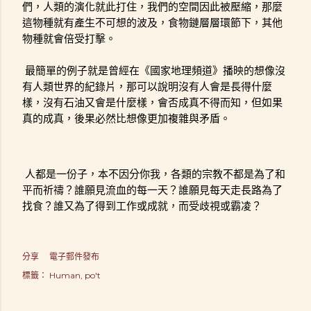
們，人類的演化就此打住，我們的空間因此被壓縮，那麼
這物種就有產生不可想的波及，食物鏈層層環節下，其他
物種就會倍受打擊。
最簡單的例子就是曾經在《國家地理頻道》播映的想像沒
有人類世界的紀錄片，那可以說明沒有人會是長得什麼
樣，沒有石油又會是什麼樣，會否成真不得而知，但如果
真的成真，後果必然比想像更加複雜與矛盾。
人都是一份子，本不因分你我，各類的宗教不都是為了和
平而祈禱？誰願見流血的每一天？誰願見每天走長路為了
找食？誰又為了得到工作或成就，而受歧視或霸凌？
分享
電子郵件發布
標籤：
Human
po't