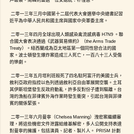
二零一三年三月中國第十二屆代表大會選舉中央總書記習
近平為中華人民共和國主席與國家中央軍委主席。
二零一三年四月全球出現人類感染禽流感病毒 H7N9 。聯
合國大會表决通過《武器貿易條約》（the Arms Trade 
Treaty）。紐西蘭成為亞太地區第一個同性戀合法的國
家。波士頓發生爆炸案造成三人死亡，一百八十三人受傷
的慘劇。
二零一三年五月塔利班殺死了四名駐阿富汗的美國士兵，
敘利亞政府指控以色列透過敘利亞自由軍展開空襲。土耳
其伊斯坦堡發生反政府動亂，許多反對份子遭到驅離。台
灣的漁船在菲律賓外海作業時發生衝突，引起台灣與菲律
賓的關係緊張。
二零一三年六月曼寧（Chelsea Manning）洩密案繼續審
理，將這些機密文件泄露給維基解密，多人公開支持表達
對曼寧的擁護，包括演員、記者、製片人。 PRISM 計劃