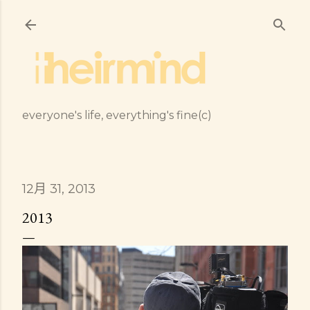
跳到主要內容
everyone's life, everything's fine(c)
12月 31, 2013
2013