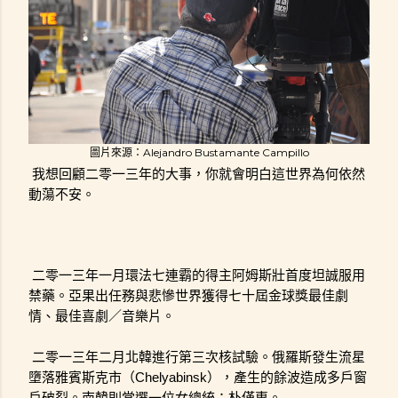
圖片來源：Alejandro Bustamante Campillo
我想回顧二零一三年的大事，你就會明白這世界為何依然
動蕩不安。
二零一三年一月環法七連霸的得主阿姆斯壯首度坦誠服用
禁藥。亞果出任務與悲慘世界獲得七十屆金球獎最佳劇
情、最佳喜劇／音樂片。
二零一三年二月北韓進行第三次核試驗。俄羅斯發生流星
墮落雅賓斯克市（Chelyabinsk），產生的餘波造成多戶窗
戶破裂。南韓則當選一位女總統：朴僅惠。