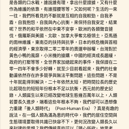
是各類的口水戰，誰說誰有理，拿出什麼證據，又有什麼
作為維護的依靠，有誰撐腰等等，又如何呢？生活的一來
一往，我們所看見的不斷就是互相的自我較勁，自我矛
盾，自我抱怨，自我與內心抗衡，來保持自我安定，結果
呢？世界的和平依然在中東不安寧，歐洲的各類聲音撻
伐，俄羅斯與美國、北歐、加拿大爭奪北極領土，亞馬遜
的雨林維護，東南亞的扶持與抗爭，日本的核危機與首相
的經濟學，東京取得二零二零年的奧運申辦權，台灣對於
黃色小鴨的風靡，小米機的搶購，中國的經濟成長趨緩，
政府的打壓等等，全世界家加總起來的事件，我保證在二
零一四年不會多少好轉，就至少目前看起來，我們的社會
動盪依然存在許多競爭與無法平衡問題，這些問題，不是
十年就能得到解決，二十年依然太短，把時間拉長的歷史
比起現在的短短年份根本不足以抗衡，西元前的歷史記
錄，人類誕生以來已經改變地球生態幾百萬年以上，人類
若要長久進步，端看這些年根本不夠，我們卻可以憑想像
力重建「後人類時代」（Post-Human Era）？真是有趣的
說法。在一個人類為滿為患的時代中，我們的居住空間與
生態環境要取得共識已快容不下，更何況改變人類長久以
來封建的思想？我們傳統真的可以「隨心所欲」地思考