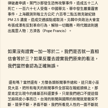
律破產申請。葉門沙那發生恐怖攻擊事件，造成五十二人
死亡，一百六十七人受傷。中國華北、華中發生嚴重霾害
事件，上海觀測到每立方公尺 六百零二點五微克破紀錄 
PM 2.5 濃度，造成交通誤點或取消。北韓中央政治大會宣
布張成澤有反對革命行為，解除一切職務。時代雜誌則選
出風雲人物：方濟各（Pope Francis）。
如果沒有證實一加一等於二，我們是否就一直相
信會等於三？如果反覆去證實我們原來的看法，
我們當然會認為正確無誤。
還有嗎？當然還有，方整各類新聞事件總和，這只是小巫
見大巫，把所有每天的新聞事件全部寫在報紙頭條上，那
麼肯定比現今的維基百科還要多，只是我們絕口不提這個
芝麻蒜皮小事而已。台灣的新聞與國際的新聞就是衝突不
斷，競爭不斷，矛盾不斷，我們所看見人性的一面不斷就