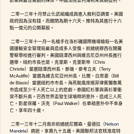
影集與最佳喜劇的殊榮。中國法院宣判薄熙來無期徒刑。
二零一三年十月禁止化武組織成員進入敘利亞調查。美國
政府因為沒有錢，而關閉為期十六天。推特為其進行十六
點一億元的公開募股。
二零一三年十一月一名槍手在洛杉磯國際機場槍殺一名美
國運輸安全管理局雇員造成多人受傷。前總統穆西在開羅
警察學校進行審判。美國鈕澤西州與維吉尼亞州州長進行
選舉，紐約市長也是，克里斯・克里斯帝（Chris 
Christie）當選鈕澤西州長，泰瑞・麥考立夫（Terry 
McAuliffe）當選為維吉尼亞州州長，比爾・白思豪（Bill 
de Blasio）當選紐約市市長。海燕颱風席捲菲律賓獨魯萬
市造成至少千人死亡以上的悲劇。泰國紅杉軍與黃衫軍衝
突不斷升高。巴西世界盃發生球場倒坍意外，造成三人死
亡。影星保羅・沃克（Paul Walker）在車禍意外中不幸身
亡，享年四十歲。
二零一三年十二月南非前總統尼爾森・曼德拉（
Nelson 
Mandela
）病逝，享壽九十五歲。美國聯邦法官核准底特