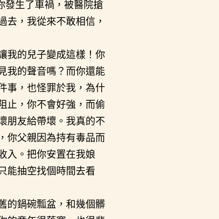
你發生了車禍，被醫院搶
過去，我從來不敢相信，
讓我的兒子變成這樣！你
見我的聲音嗎？而你還能
件事，也怪罪於我，為什
阻止，你不會好強，而偷
壞朋友給帶壞。我真的不
，你父親因為持有毒品而
收入。把你安置在我娘
只能抽空找個時間去看
舊的鍋碗瓢盆，和幾個髒