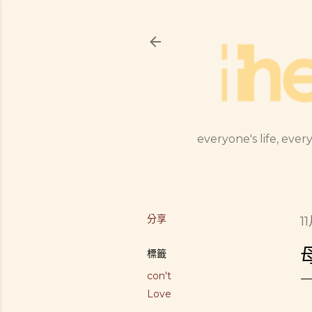
everyone's life, every
分享
11
標籤
con't
Love