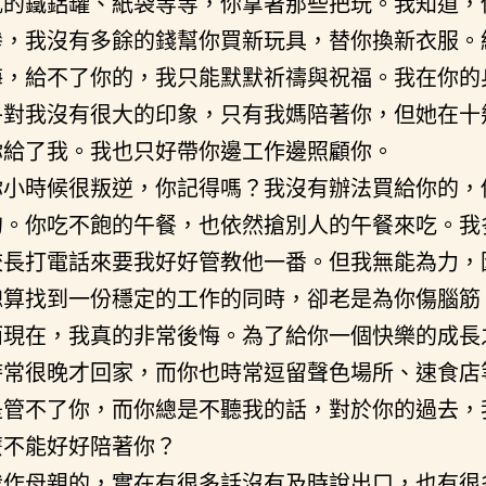
亂的鐵鋁罐、紙袋等等，你拿著那些把玩。我知道，
慘，我沒有多餘的錢幫你買新玩具，替你換新衣服。
悔，給不了你的，我只能默默祈禱與祝福。我在你的
乎對我沒有很大的印象，只有我媽陪著你，但她在十
你給了我。我也只好帶你邊工作邊照顧你。
你小時候很叛逆，你記得嗎？我沒有辦法買給你的，
的。你吃不飽的午餐，也依然搶別人的午餐來吃。我
校長打電話來要我好好管教他一番。但我無能為力，
總算找到一份穩定的工作的同時，卻老是為你傷腦筋
而現在，我真的非常後悔。為了給你一個快樂的成長
時常很晚才回家，而你也時常逗留聲色場所、速食店
是管不了你，而你總是不聽我的話，對於你的過去，
麼不能好好陪著你？
我作母親的，實在有很多話沒有及時說出口，也有很