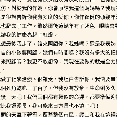
模仿。對於我的作為，你會原諒我這個媽媽嗎？我現
還是很想告訴你我有多麼的愛你，你作復健的頭幾年
我也辭去了工作。雖然爾後這幾年有了起色—眼睛會
也讓我的健康亮起了紅燈。
我想最後我走了，誰來照顧你？我姊嗎？還是我表姊
各自的小孩要照顧，她們有時間嗎？我沒有多大的把
肉來照顧嗎？我更不敢想像，我現在要做的就是全力
止。
我做了化學治療。很難受，我坦白告訴你，我快要暈
找個死角乾脆一了百了。但我沒有放棄，生命剩多久
最後一天吧！我們兩個都有類似的命運，都要準備迎
你比我還漫長，我可能來日方長也不遠了吧！
外頭的天氣下著雪，覆蓋整個市區。護士和我在這裡