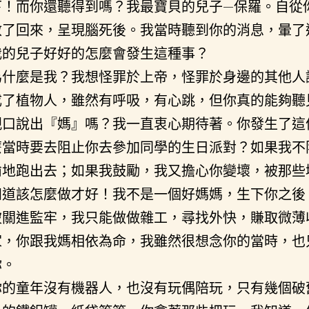
下！而你還聽得到嗎？我最寶貝的兒子—保羅。自從
救了回來，呈現腦死後。我當時聽到你的消息，暈了
我的兒子好好的怎麼會發生這種事？
為什麼是我？我想怪罪於上帝，怪罪於身邊的其他人
成了植物人，雖然有呼吸，有心跳，但你真的能夠聽
親口說出『媽』嗎？我一直衷心期待著。你發生了這
麼當時要去阻止你去參加同學的生日派對？如果我不
偷地跑出去；如果我鼓勵，我又擔心你變壞，被那些
知道該怎麼做才好！我不是一個好媽媽，生下你之後
被關進監牢，我只能做做雜工，尋找外快，賺取微薄
家，你跟我媽相依為命，我雖然很想念你的當時，也
你。
你的童年沒有機器人，也沒有玩偶陪玩，只有幾個破