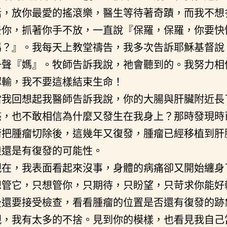
話，放你最愛的搖滾樂，醫生等待著奇蹟，而我不想
去你，抓著你手不放，一直說『保羅，保羅，你要快
嗎？』。我每天上教堂禱告，我多次告訴耶穌基督說
一聲『媽』。牧師告訴我說，祂會聽到的。我努力相
認輸，我不要這樣結束生命！
當我回想起我醫師告訴我說，你的大腸與肝臟附近長
惑，也不敢相信為什麼又發生在我身上？那時發現時
術把腫瘤切除後，這幾年又復發，腫瘤已經移植到肝
但還是有復發的可能性。
現在，我表面看起來沒事，身體的病痛卻又開始纏身
想管它，只想管你，只期待，只盼望，只苛求你能好
後還要接受檢查，看看腫瘤的位置是否還有復發的跡
親，我有太多的不捨。見到你的模樣，也看見我自己