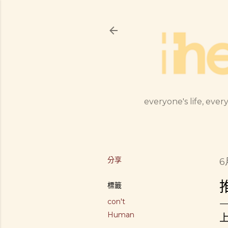
everyone's life, every
分享
6
標籤
con't
Human