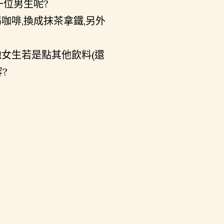
一位男生呢?
咖啡,換成抹茶拿鐵,另外
他女生若是點其他飲料(還
?