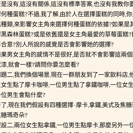
若是沒有,這沒有關係,這沒有標準答案,也沒有我教
擇何種蛋糕?不過,我了解,由於人在選擇蛋糕的同時,
糕種類,來影響女主角來選擇何種蛋糕的依據?如果是
擇黑森林蛋糕?或是依舊還是女主角最愛的草莓蛋糕?
不合意?別人所說的感覺是否會影響她的選擇?
如果男女主角的感情不是很好,是否就不會影響這兩個
似漆,就會一樣?請問你要怎麼看?
問題二,我們換個場景,現在一群朋友到了一家飲料店,
位女生點了摩卡咖啡,一位男生點了拿鐵咖啡,一位女
一位男生會點什麼?
好了,現在我們假設有四種選擇-摩卡,拿鐵,美式及焦
焦糖瑪奇朵?
假設二,兩位女生點拿鐵,一位男生點摩卡,那麼另外一