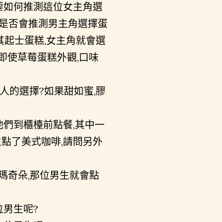
你要如何推測這位女主角選
你是否會推測男主角選擇蛋
其起士蛋糕,女主角就會選
即使草莓蛋糕外觀,口味
人的選擇?如果甜如蜜,膠
他們到櫃檯前點餐,其中一
生點了美式咖啡,請問另外
糖瑪奇朵,那位男生就會點
位男生呢?