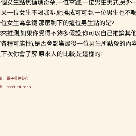
一個女生點焦糖瑪奇朵,一位拿鐵,一位男生美式,另外
如果一位女生不喝咖啡,她換成可可亞,一位男生也不喝
一位女生為拿鐵,那麼剩下的這位男生點的是?
你來推測,如果你覺得不夠多假設,你可以自己推論其
有各種可能性),是否會影響最後一位男生所點餐的內容
在下次你會了解,原來人的比較,是這樣的!
享
電子郵件發布
籤：
con't
Human