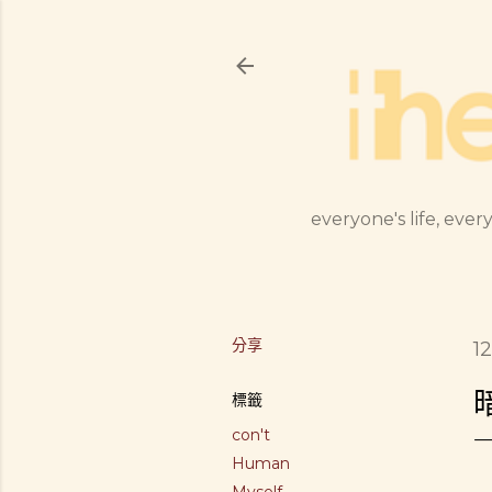
everyone's life, every
分享
1
標籤
con't
Human
Myself