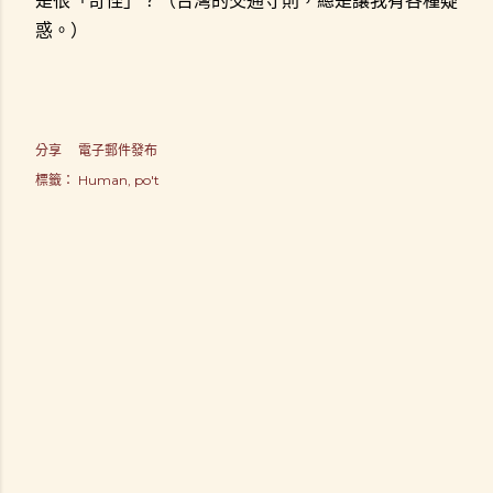
是很「奇怪」？（台灣的交通守則，總是讓我有各種疑
惑。）
分享
電子郵件發布
標籤：
Human
po't