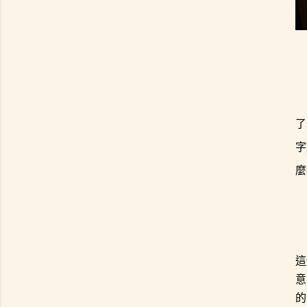
了
字
麼
這
意
的