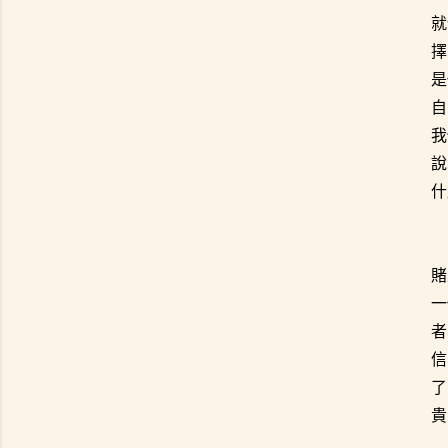
就
擇
是
自
我
說
什
賭
一
者
信
了
貴