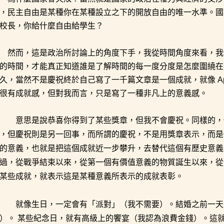
，民主自由是某種你在某種設立之下的開放自由的唯一水準。國
校長，你給什麼自由給學生？
然而，這是政治所討論上的角度下手，我從時間角度來看，我
的時間，才能真正知道誰是了解時間的每一度分度是怎麼圍繞在我們身邊
久，當然不是慶祝終於自己寫了一千篇文章是一個成就，就像 Appl
很有成就感，但對我而言，只是寫了一種非凡上的意義感。
意思是說恭喜你得到了某些獎章，但我不會慶祝。同樣的，
，但慶祝則是另一回事，而所謂的慶祝，不是用獎章表示，而是
的意義，也就是把這個成就近一步攀升，去替代這個有歷史意義
過，從戰爭結束以來，從第一個有價值意義的物質誕生以來，從
某些成就，就表示這是某種意義所表示的成就表彰。
就像生日，一定會有「派對」（我不需要）。結婚之前一天
）。 某些紀念日，就有高級上的饗宴（我認為浪費金錢）。這