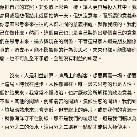
像把自己的寫照，非要放上彩色一樣，讓人更容易投入其中。我
高興或是悲傷結束或開始這一天，但這沒意義，而所謂的意義非
你怎麼思考來來往往的人群之間的意義相處，就像我談的，我們
己在做什麼，然而，這個自己也只是自己製造出那個自己的意象
們在思考未來，過去與現在的關係，不管這是家人還是朋友關係
真的，過去不可能不影響你的行為與思考，未來也都可能影響你
麼，也不可能全不矛盾，全無沒有利益的糾葛。
說來，人是利益計算，牌局上的賭客，想要再贏一場，想要
上這局。時代在進步，人性都還在，唯一該去思考的也是人性，
個好結果來。我常常不懂政治，也討厭政治所解釋的政治意義，
不順。其他的問題，例如窮苦的問題，氣候生態的問題，我們到
，垃圾應該未來只會更低，但塑膠上的碎片，或是我們的資源一
，就像海洋守不住防線，那不是我們的垃圾場，還是我們賴以為
，百分之二的淡水，這百分之二還有一點點才能供人類使用。