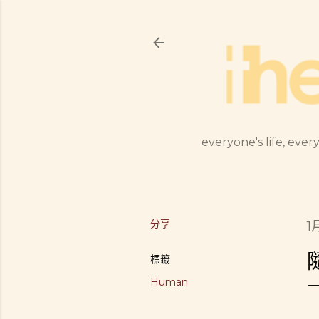
everyone's life, every
分享
1
標籤
Human