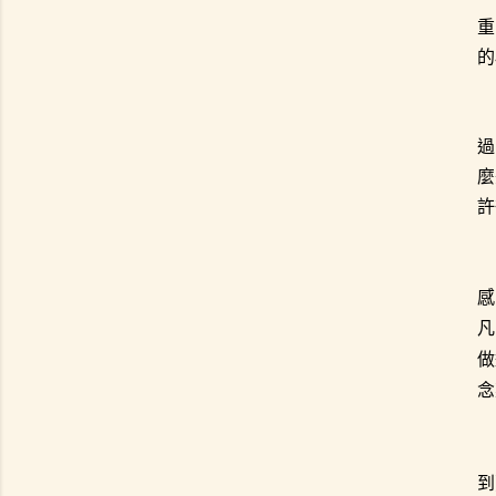
重
的
過
麼
許
感
凡
做
念
到