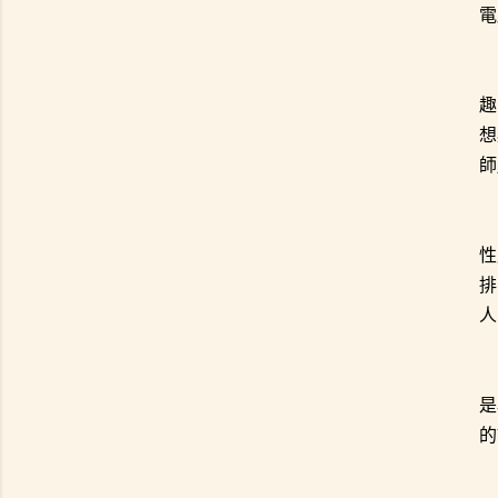
電
趣
想
師
性
排
人
是
的