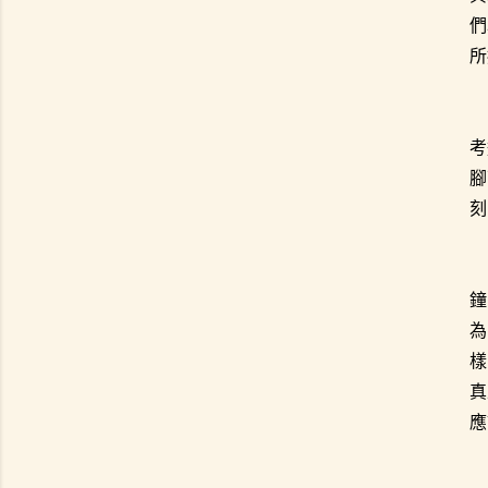
們
所
考
腳
刻
鐘
為
樣
真
應