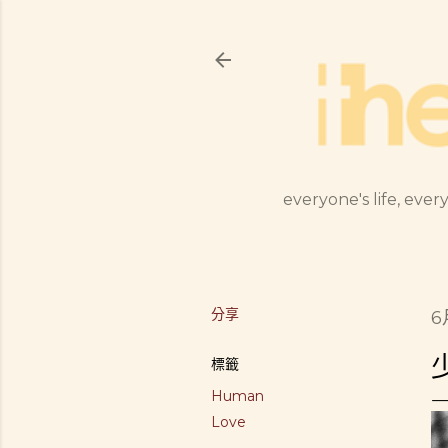
everyone's life, every
分享
6
標籤
Human
Love