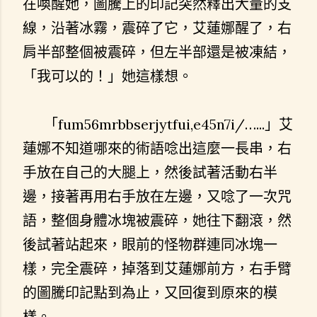
在喚醒她，圖騰上的印記突然釋出大量的支
線，沿著冰霧，震碎了它，艾蓮娜醒了，右
肩半部整個被震碎，但左半部還是被凍結，
「我可以的！」她這樣想。
「fum56mrbbserjytfui,e45n7i/…...」艾
蓮娜不知道哪來的術語唸出這麼一長串，右
手放在自己的大腿上，然後試著活動右半
邊，接著再用右手放在左邊，又唸了一次咒
語，整個身體冰塊被震碎，她往下翻滾，然
後試著站起來，眼前的怪物群連同冰塊一
樣，完全震碎，掉落到艾蓮娜前方，右手臂
的圖騰印記點到為止，又回復到原來的模
樣。