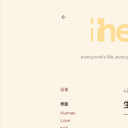
everyone's life, every
分享
4
標籤
Human
Love
po't