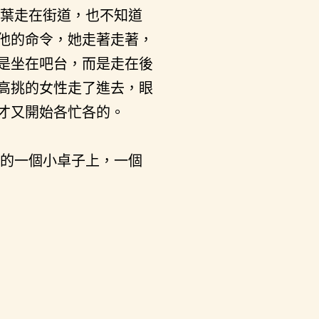
葉走在街道，也不知道
他的命令，她走著走著，
是坐在吧台，而是走在後
高挑的女性走了進去，眼
才又開始各忙各的。
的一個小卓子上，一個