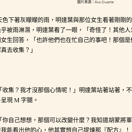
圖片來源：Rui Duarte
天色下著灰矇矇的雨，明達葉與那位女生看著剛剛的
幾乎被雨淋濕，明達葉看了一眼，「奇怪了！其他人
個女生回答，「也許他們也在忙自己的事吧！那個是
認真去收集？」
「收集？我才沒那個心情呢！」明達葉站著站著，不
呈現 M 字腿。
「你自己想想，那個可以改變什麼？我知道胡蒙將軍
但我能看出他的心，他其實想自己提煉那『配方』！