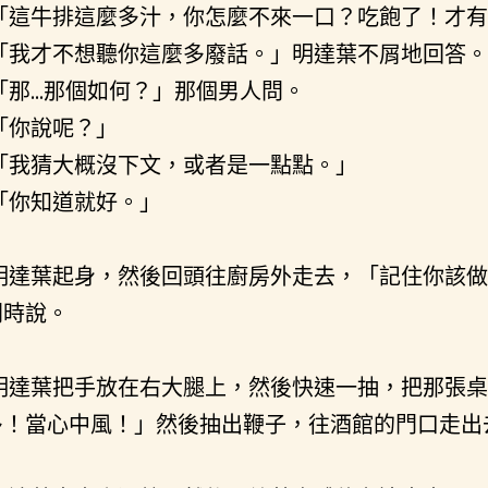
「這牛排這麼多汁，你怎麼不來一口？吃飽了！才有
「我才不想聽你這麼多廢話。」明達葉不屑地回答。
「那...那個如何？」那個男人問。
「你說呢？」
「我猜大概沒下文，或者是一點點。」
「你知道就好。」
明達葉起身，然後回頭往廚房外走去，「記住你該做
開時說。
明達葉把手放在右大腿上，然後快速一抽，把那張桌
多！當心中風！」然後抽出鞭子，往酒館的門口走出