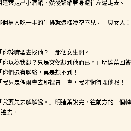
明達葉走出小酒館，然後緊縮著身體往左邊走去。
那個男人吃一半的牛排就這樣凌空不見，「臭女人！
「你幹嘛要去找他？」那個女生問。
「你以為我想？只是突然想到他而已。」明達葉回答
「你們還有聯絡，真是想不到！」
「我只是偶爾會去那裡會一會，我才懶得理他呢！」
「我要先去解解饞。」明達葉說完，往前方的一個轉
了進去。