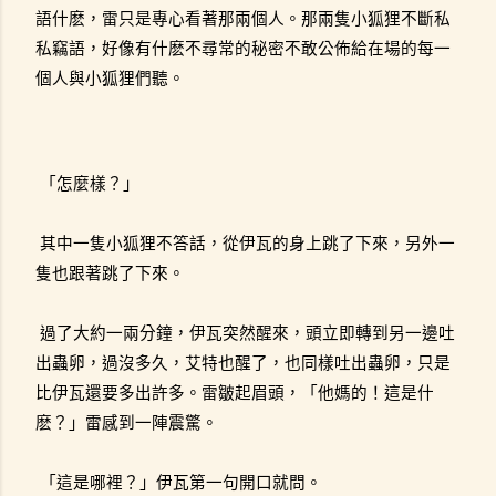
語什麽，雷只是專心看著那兩個人。那兩隻小狐狸不斷私
私竊語，好像有什麽不尋常的秘密不敢公佈給在場的每一
個人與小狐狸們聽。
「怎麼樣？」
其中一隻小狐狸不答話，從伊瓦的身上跳了下來，另外一
隻也跟著跳了下來。
過了大約一兩分鐘，伊瓦突然醒來，頭立即轉到另一邊吐
出蟲卵，過沒多久，艾特也醒了，也同樣吐出蟲卵，只是
比伊瓦還要多出許多。雷皺起眉頭，「他媽的！這是什
麽？」雷感到一陣震驚。
「這是哪裡？」伊瓦第一句開口就問。