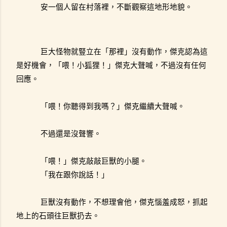
安一個人留在村落裡，不斷觀察這地形地貌。
巨大怪物就豎立在「那裡」沒有動作，傑克認為這
是好機會，「喂！小狐狸！」傑克大聲喊，不過沒有任何
回應。
「喂！你聽得到我嗎？」傑克繼續大聲喊。
不過還是沒聲響。
「喂！」傑克敲敲巨獸的小腿。
「我在跟你說話！」
巨獸沒有動作，不想理會他，傑克惱羞成怒，抓起
地上的石頭往巨獸扔去。