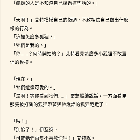
「瘋癲的人是不知道自己說過這些話的。」
「天啊！」艾特摸摸自己的額頭，不敢相信自己做出什麽
樣的行為。
「這裡怎麼多狐狸？」
「牠們是我的。」
「你......？何時開始的？」艾特看見這麼多小狐狸不敢置
信的模樣。
「現在。」
「牠們還蠻可愛的。」
「是啊！等你看到牠們......」雷想繼續說話，一方面看見
那隻被打昏的狐狸帶著與牠說話的狐狸跑走了！
「喂！」
「別追了！」伊瓦說。
「可能牠們兩隻不喜歡你吧！」艾特說。