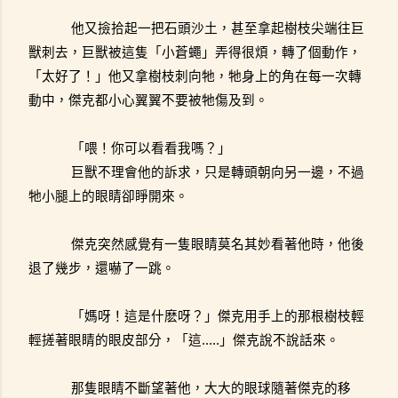
他又撿拾起一把石頭沙土，甚至拿起樹枝尖端往巨
獸刺去，巨獸被這隻「小蒼蠅」弄得很煩，轉了個動作，
「太好了！」他又拿樹枝刺向牠，牠身上的角在每一次轉
動中，傑克都小心翼翼不要被牠傷及到。
「喂！你可以看看我嗎？」
巨獸不理會他的訴求，只是轉頭朝向另一邊，不過
牠小腿上的眼睛卻睜開來。
傑克突然感覺有一隻眼睛莫名其妙看著他時，他後
退了幾步，還嚇了一跳。
「媽呀！這是什麽呀？」傑克用手上的那根樹枝輕
輕搓著眼睛的眼皮部分，「這.....」傑克說不說話來。
那隻眼睛不斷望著他，大大的眼球隨著傑克的移