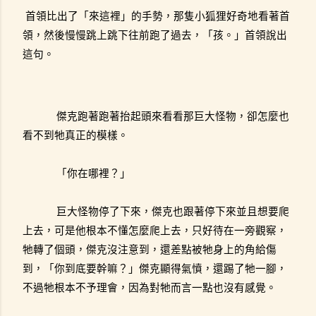
首領比出了「來這裡」的手勢，那隻小狐狸好奇地看著首
領，然後慢慢跳上跳下往前跑了過去，「孩。」首領說出
這句。
傑克跑著跑著抬起頭來看看那巨大怪物，卻怎麼也
看不到牠真正的模樣。
「你在哪裡？」
巨大怪物停了下來，傑克也跟著停下來並且想要爬
上去，可是他根本不懂怎麼爬上去，只好待在一旁觀察，
牠轉了個頭，傑克沒注意到，還差點被牠身上的角給傷
到，「你到底要幹嘛？」傑克顯得氣憤，還踢了牠一腳，
不過牠根本不予理會，因為對牠而言一點也沒有感覺。