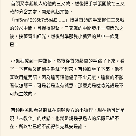
首領又拿起族人給他的三叉戟，然後把手掌張開放在三叉
戟的分岔之處，開始念起咒語，
「mf6wn*E%6b7e5b&E…...」接著首領的手掌握住三叉戟
的分岔中間，且握得很緊，三叉戟的中間發出一陣閃光之
後，接著冒出紅光，然後對準那隻小狐狸的其中一條尾
巴。
小狐狸感到一陣難耐，然後從首領鬆開的手跳了下來，看
了一下首領又跑到樹幹藏了起來。首領跌坐了下來，他不
喜歡用這咒語，因為這可讓他傷了不少元氣，這樣的不皺
看似怎簡單，可是若是沒有誠意，那麼光是唸唸咒語是不
可能生效的。
首領眯著眼看著躲藏在樹幹後方的小狐狸，現在牠可是呈
現「未教化」的狀態，也就是說幾乎過去的記憶已經不
在，所以牠已經不記得傑克與安是誰。