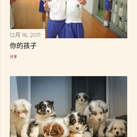
12月 16, 2011
你的孩子
分享