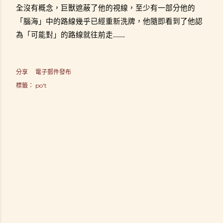
全沒有概念，巨獸遮蔽了他的視線，至少有一部分他的
「腦海」中的路線幾乎已經重新洗牌，他隨即看到了他認
為「可能對」的路線就往前走......
分享
電子郵件發布
標籤：
po't