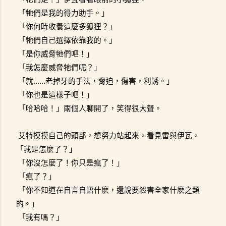
「牠們是我的得力助手。」
「你何時收養這麼多狐狸？」
「牠們自己選擇依靠我的。」
「是你威脅牠們吧！」
「我怎麼威脅牠們呢？」
「就......老掉牙的手法，脅迫，傷害，利誘。」
「你也是這樣子吧！」
「哈哈哈！」兩個人聊開了，笑得很大聲。
艾特摸摸自己的頭部，想努力站起來，看見雷與伊瓦，
「我是怎麼了？」
「你沒怎麼了！你只是瘋了！」
「瘋了？」
「你不知道在自言自語什麽，還說要殺害全家什麽之類
的。」
「我有嗎？」