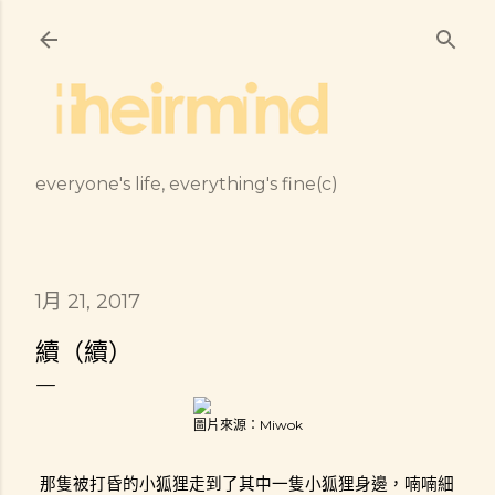
跳到主要內容
everyone's life, everything's fine(c)
1月 21, 2017
續（續）
圖片來源：Miwok
那隻被打昏的小狐狸走到了其中一隻小狐狸身邊，喃喃細