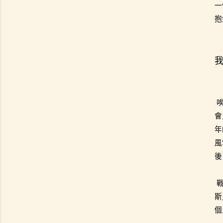
一
抱
會
年
風
後
斯
個