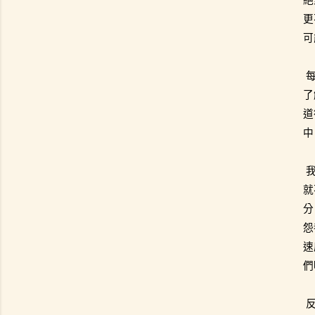
更
可
了
道
中
就
分
怨
速
們