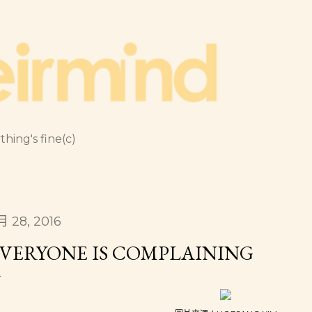
跳到主要內容
thing's fine(c)
月 28, 2016
VERYONE IS COMPLAINING