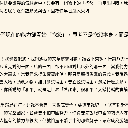
個快要爆裂的氣球當中，只要有一個微小的「抱怨」再度出現時，我
怨者呢？沒有誰願意與否，因為你早已跳入火坑。
我們現在的能力卻開始「抱怨」，思考不是抱怨本身，而
唉！我也會抱怨，我抱怨我的文章寥寥可數，讀者不夠多，行銷能力
只看見對的一面，錯的一面，卻不想想對錯以外的那一面。當我們力
的大贏家，當我們求得榮耀寶座時，那只是顯得愚蠢的意義。我說過
雲人物，頭號人物，諾貝爾獎得主，普立茲獎得主，還是什麼之類，
，你所講的「和平」就是這世界「看起來」很和平？大錯特錯的言論
戰爭還是在打，北韓不會有一天徹底覺悟，要與南韓統一，塞普勒斯
」的完整國家，台灣要不怕中國勢力，你得要先說服中國的領導人才
人握有的權力都很大，但就怕握不緊手中的那條繩子，讓它成為脫韁