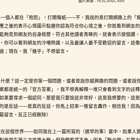
圖片來源：HOEJANG KIM
每一個人都在「抱怨」，打開報紙——不，我說的是打開網路上的「
應之後的表示心情圖示點選你認為符合你心境之後，你就看到網友的
能夠見到網友的自身經歷，符合其他讀者青睞的，就會表示按個讚，
，你可以看到網友的冷嘲熱諷，以及最讓人最不受歡迎的留言，這像
過；現在，我「幾乎」不想留言。
為什麽？這一定是你第一個問題，或者是說你感興趣的問題，或者說
案都是統一的「官方答案」，我不想再解釋一堆只會看到文字的註釋
如果要尋求一個認同，那麼我只要說這非常好，這是我想要的，這是
的是反話——是真的反話，你馬上招來一推留言轟炸，相信我！因為
篇留言，反正已經刪除）
現在這個世界——如同我在上一篇所寫的〈遲早的事〉當中，如果人
對會發生第三次世界大戰，但我們希望不會，因為「聯合國」在努力