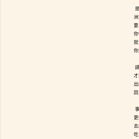
洲
要
你
就
你
才
出
因
更
去
吃