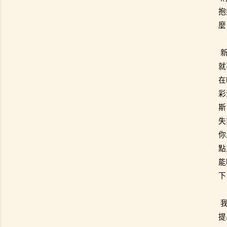
抱
麼
就
在
彩
斯
失
你
點
能
下
提