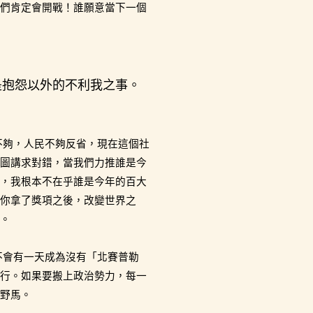
們肯定會開戰！誰願意當下一個
是抱怨以外的不利我之事。
不夠，人民不夠反省，現在這個社
圖講求對錯，當我們力推誰是今
，我根本不在乎誰是今年的百大
你拿了獎項之後，改變世界之
。
不會有一天成為沒有「北賽普勒
行。如果要搬上政治勢力，每一
野馬。