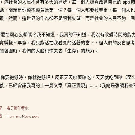
，這社會的人民不會有多大的進步。每一個人認真改進自己的 app
她，問題是你願不願意當第一個？每一個人都要被尊重，每一個人也
眼，然而，這世界的作為卻不是讓我失望，而是社會的人民不夠「
我還在癡心妄想嗎？我不知道，我真的不知道，我沒有改變時間的能
實模樣。畢竟，我只能活在我看見的活著的當下，但人們的反省思考
聞包圍時，我們的大腦也快失去「生存」的能力。
當你要抱怨時，你就抱怨吧！反正天天吵著糖吃，天天就吃到糖（至
義，已經會讓我寫的上一篇文章「真正實現」......（我總是強調我
享
電子郵件發布
籤：
Human
Now
po't