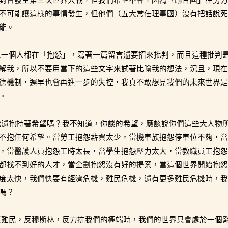
不可能讓這樣的事情發生，但他們（五大常任理事國）沒有把話說死
能。
每一個人都在「抱怨」，寫著一篇留言還要招來批判，而且這種批判
解我，所以不要用當下的這些文字來試著比喻我的想法，況且，現在
德機制，遲早也會再進一步的失控，我真不敢想見我們的未來世界是
。
我還抱持著希望嗎？我不知道，你談的希望，應該說你們這些大人物
不抱任何希望。當勞工抱怨薪資太少，當機車族抱怨停車位不夠，當
，當醫護人員抱怨工時太長，當學生抱怨壓力太大，當教職員工抱怨
都找不到好的人才，當企劃抱怨沒有好的提案，當這個世界開始抱怨
度太快，我們快要有經濟危機，難民危機，還有更多難民危機時，我
嗎？
反難民，反穆斯林，反力抗我們的極端時，我們的世界只會處於一個