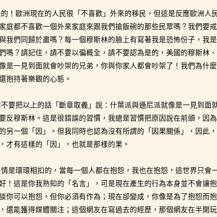
是的！歐洲現在的人民很「不喜歡」外來的移民，但這是反應歐洲人
家庭都不喜歡一個外來家庭來跟我們搶飯碗的那些民眾嗎？我們要戒
與我們同歸於盡嗎？每一個穆斯林的臉上有寫著我是恐怖份子，我是
們嗎？請記住，請不要以偏概全，請不要認為是的，美國的穆斯林、
像是一見到面就會吵架的兄弟，你與你家人都會吵架了！我們為什麼
還抱持著樂觀的心態。
請不要把以上的話「斷章取義」說：什葉派與遜尼派就像是一見到面
要反穆斯林。這是很錯誤的習慣，我總是習慣把原因說在前頭，因為
的另一個「因」。但我同時也認為沒有所謂的「因果關係」，因此，
，才有這樣的「因」，也就是那樣的果。
事情是環環相扣的，當每一個人都在抱怨，我也在抱怨，這世界只會
好！這是你我熟知的「名言」，可是現在產生的行為本身並不會讓抱
談你可以抱怨，但你必須有作為；現在卻變成，你像是為了抱怨而抱
，還能獲得媒體關注；這個網友在寫過去的經歷，那個網友在半開玩