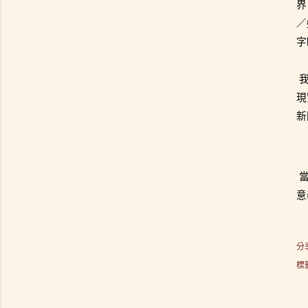
界
／
字
現
新
意
分
標