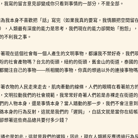
，我寫的留言意見卻變成你只看到事情的一部分，不是全部。
因為我本身不喜歡把「話」寫完（如果我真的要寫，我情願把空間留
），人類最有深度的能力是思考，我們現在的能力卻開始「抱怨」，
的不利我之事。
看著現在這個社會每一個人產生的文明事物，都讓我不禁好奇，我們
盼的社會產物嗎？台北的街頭，紐約的街頭，舊金山的街道，泰國的
都關注自己的事物——所相關的事物，你真的想過以外的連接事物嗎
穿著衣物的人民走來走去，肌肉牽動的線條，人們的眼睛在看著前方
，文明拉動我們的社會規範，我常常好奇著人們若是赤裸走在街道的
們的人物本身，還是事情本身？當人踏動的那一步，我們不會注意到
路本身的行為反射，這就是我們的「遲鈍」，白話文就是當你在結帳
卻想著這些商品總共要付多少錢？
溝通也是如此，這就是我們的遲鈍，因此，現在人類將反應透過行為