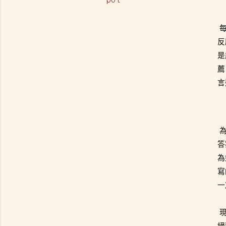
反
是
薦
言
答
為
寫
一
絕