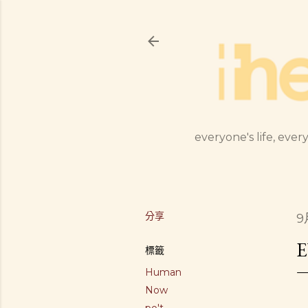
everyone's life, every
分享
9
E
標籤
Human
Now
po't