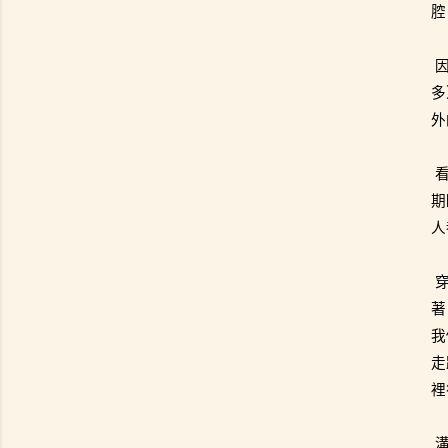
腔
多
外
期
人
著
我
走
裡