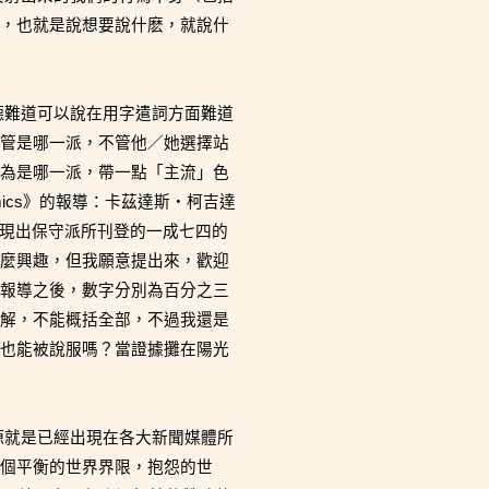
，也就是說想要說什麽，就說什
德難道可以說在用字遣詞方面難道
管是哪一派，不管他／她選擇站
為是哪一派，帶一點「主流」色
nomics》的報導：卡茲達斯・柯吉達
紙，發現出保守派所刊登的一成七四的
麼興趣，但我願意提出來，歡迎
報導之後，數字分別為百分之三
解，不能概括全部，不過我還是
也能被說服嗎？當證據攤在陽光
源就是已經出現在各大新聞媒體所
個平衡的世界界限，抱怨的世