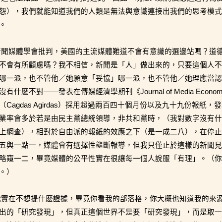
怨），我們就能知道我們的人類是無法與意識連接出我們的思考模式
。
新聞媒體學會批判，美國的主流媒體難道不會有意識的選邊站嗎？道
不會有所顧慮嗎？我不相信，新聞是「人」做出來的，只要這個人不
哪一派，也不管他／她願意「妥協」哪一派，也不管他／她理應當認
沒有什麽不對——發表在傳媒經濟學期刊《Journal of Media Eco
（Cagdas Agirdas）採用超過兩百四十個月份以及九十九份報
業率會多於若是由民主黨總統領導，非共和黨時，（我對數字沒有什
上網查），相對於自由派的報紙的效應之下（是一成二八），在停止
五與一點一，媒體會有選擇性壟斷報導，但我只僅止於這樣的新聞見
略窺一二，畢竟媒體的公平性實在很讓每一個人說服「有理」。（你
。）
我實在不想提什麽證據，畢竟你看我的部落格，你大概也知道我的來
出的「研究發現」，但真正這個世界不是要「研究發現」，而是取一