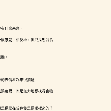
沒有什麽惡意。
什麼感覺；相反地，牠只是朝著食
遠離。
情看起來很猶疑......
難過疲累，也是無力地想找尋食物
但是還是在想這隻是從哪裡來的？