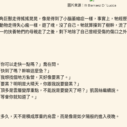
圖片來源：R Barraez D´Lucca
角巨獸走得搖搖晃晃，像是得到了小腦萎縮症一樣，事實上，牠經歷
動物走得失心瘋一樣，遊了魂，沒了自己。牠就算撞到了樹幹，流了
一的扶養牠們的母親走了之後，剩下地除了自己曾經受傷的傷口之外
「你可以走快一點嗎？」喬在問。
「快到了嗎？幹嘛這麼急？」
「我想找個地方紮營，天好像要黑了。」
「要黑？明明是大晴天，你跟我說要變黑？」
「頂多是雲層變厚重點，不能說是要變天了吧？」凱茵絲繼續說。
「等會你就知道了。」
沒多久，天不是積成厚重的烏雲，而是像是如夕陽般的進入夜晚。