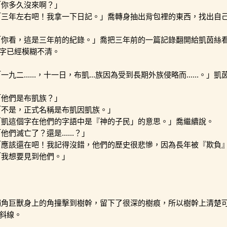
「你多久沒來啊？」
「三年左右吧！我拿一下日記。」喬轉身抽出背包裡的東西，找出自
「你看，這是三年前的紀錄。」喬把三年前的一篇記錄翻開給凱茵絲
字已經模糊不清。
一九二......，十一日，布凱...族因為受到長期外族侵略而......。
「他們是布凱族？」
「不是，正式名稱是布凱因凱族。」
「凱這個字在他們的字語中是『神的子民」的意思。」喬繼續說。
他們滅亡了？還是......？」
「應該還在吧！我記得沒錯，他們的歷史很悲慘，因為長年被『欺負
「我想要見到他們。」
獨角巨獸身上的角撞擊到樹幹，留下了很深的樹痕，所以樹幹上清楚
斜線。