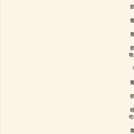
凱
物
吃