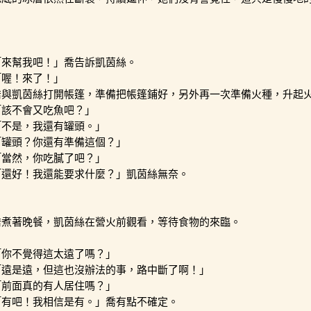
「來幫我吧！」喬告訴凱茵絲。
「喔！來了！」
喬與凱茵絲打開帳篷，準備把帳篷鋪好，另外再一次準備火種，升起
「該不會又吃魚吧？」
「不是，我還有罐頭。」
「罐頭？你還有準備這個？」
「當然，你吃膩了吧？」
「還好！我還能要求什麼？」凱茵絲無奈。
喬煮著晚餐，凱茵絲在營火前觀看，等待食物的來臨。
「你不覺得這太遠了嗎？」
「遠是遠，但這也沒辦法的事，路中斷了啊！」
「前面真的有人居住嗎？」
「有吧！我相信是有。」喬有點不確定。