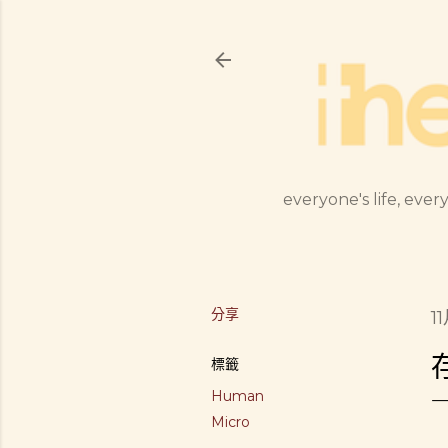
everyone's life, every
分享
11
標籤
Human
Micro