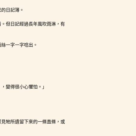
己的日記簿。
看。但日記經過長年風吹雨淋，有
」凱茵絲一字一字唸出。
』，變得很小心懼怕。」
可見牠所遺留下來的一條直條，或