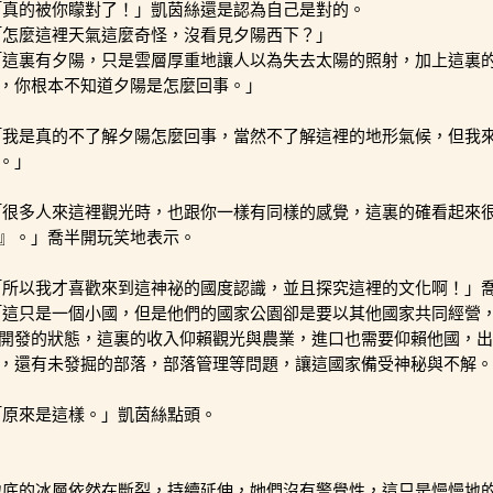
「真的被你矇對了！」凱茵絲還是認為自己是對的。
「怎麼這裡天氣這麼奇怪，沒看見夕陽西下？」
「這裏有夕陽，只是雲層厚重地讓人以為失去太陽的照射，加上這裏
，你根本不知道夕陽是怎麼回事。」
「我是真的不了解夕陽怎麼回事，當然不了解這裡的地形氣候，但我
。」
「很多人來這裡觀光時，也跟你一樣有同樣的感覺，這裏的確看起來
』。」喬半開玩笑地表示。
「所以我才喜歡來到這神祕的國度認識，並且探究這裡的文化啊！」
「這只是一個小國，但是他們的國家公園卻是要以其他國家共同經營
開發的狀態，這裏的收入仰賴觀光與農業，進口也需要仰賴他國，出
，還有未發掘的部落，部落管理等問題，讓這國家備受神秘與不解。
「原來是這樣。」凱茵絲點頭。
地底的冰層依然在斷裂，持續延伸，她們沒有警覺性，這只是慢慢地的預兆.