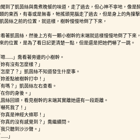
牠聞到了凱茵絲與喬煮晚餐的味道，走了過去，但心神不寧地，像是
類的東西，有毒或是無毒，牠搖頭晃腦走了過去，但是身上的角撞擊
凱茵絲之前的位置，就這樣，樹幹慢慢地倒了下來，
喬看著凱茵絲，然後上方有一顆小樹幹的末端就這樣慢慢地倒了下來
來的位置，是為了看日記更清楚一點，但是還是把她們嚇了一跳。
嗯......」喬看著旁邊的小樹幹。
「妳有沒有怎麼樣？」
「怎麼了？」凱茵絲不知道發生什麼事。
「妳差點被樹幹打中！」
「有嗎？」凱茵絲左右查看。
「在你的身後。」
凱茵絲回頭，看見樹幹的末端其實離她還有一段距離。
「嚇死我了！」
「你真是神經大條耶！」
「你真的沒有感覺到？」喬繼續問。
「我只聽到沙沙聲。」
......」