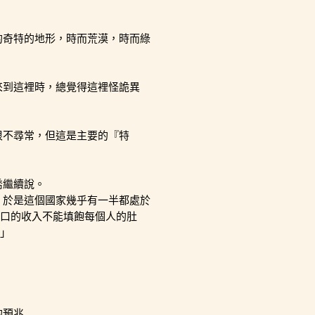
的奇特的地形，時而荒漠，時而綠
來到這裡時，總覺得這裡怪詭異
很不尋常，但這是主要的『特
喬繼續說。
，於是這個國家幾乎有一半都處於
口的收入不能填飽每個人的肚
」
.....