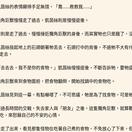
茵絲的表情顯得手足無措，「喬......救救我......」
獨角巨獸慢慢走了過去，凱茵絲則是慢慢退後。
喬則是走了過去，慢慢接近獨角巨獸的身後，而其實牠也只是餓了，
凱茵絲撿起地上的石頭朝著牠丟去，石頭打中的背後，不過牠不大有
走去。
「去去去，我不是你的食物。」凱茵絲慢慢退後，不斷告訴牠，要牠
獨角巨獸來到食物面前，把食物翻倒，開始找鍋中的食物吃。
凱茵絲見到這一幕，有點嚇壞了，不可思議，牠是為了找食物，可是牠的表
經過長時間的交戰，失去家人與「朋友」之後，這隻獨角巨獸，就算
吃，來慰藉自己的不安的心情。
喬走了出來，看見那隻怪物在吃著自己煮的食物，不免放心了下來，