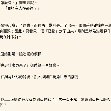
「怎麼會？」喬繼續說。
        「難道有人在那裡？」
喬慢慢起身走了過去，而獨角巨獸則是走了出來，兩個差點碰撞在一
身而過；因此，只看見一個「怪物」走了出來，喬則是以為沒看見什
現在她眼前。
茵絲則是一臉吃驚的模樣......
「這是什麼東西？」凱茵絲一直疑惑。
喬在獨角巨獸的背後，凱茵絲則在獨角巨獸的前方。
「我......怎麼從來沒有見到這怪獸？」喬一直不解，她來到這裡這
們？