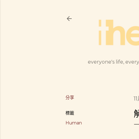
everyone's life, every
分享
1
標籤
Human