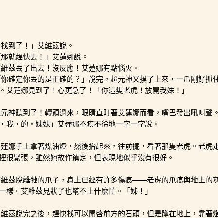
「找到了！」艾維茲說。
「那就趕快丟！」艾蓮娜說。
艾維茲丟了出去！沒反應！艾蓮娜有點惱火。
「你確定你丟的是正確的？」說完，超元神又撲了上來，一爪剛好抓
。艾蓮娜見到了！心更急了！「你這隻老虎！放開我妹！」
超元神聽到了！轉頭過來，眼睛直盯著艾蓮娜而看，嘴巴發出吼叫聲
・我・的・妹妹」艾蓮娜不疾不徐地一字一字說。
艾蓮娜手上拿著煤油燈，然後抬起來，往前擺，看著那隻老虎。老虎
裡很緊張，雖然她故作鎮定，但表現地似乎沒有很好。
艾維茲脫離牠的爪子，身上已經有許多傷痕——老虎的爪痕與地上的
一樣。艾維茲見狀了也幫不上什麼忙。「姊！」
艾維茲說完之後，趕快找可以開啓前方的石頭，但是蹲在地上，靠著