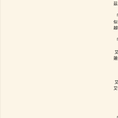
茲
似
越
蓮
艾