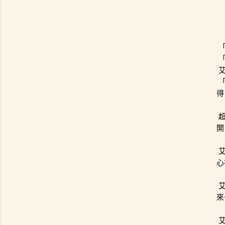
得
開
心
來