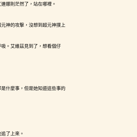
艾連娜則茫然了，站在哪裡。
超元神的攻擊，沒想到超元神撲上
呼吸。艾維茲見到了，想看個仔
那是什麼事，但是她知道這些事的
也追了上來。