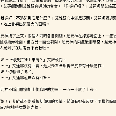
「這到底是什麼？」艾維茲見到了如湖水般的水流，以為是水，但相
。艾蓮娜跑到艾維茲身邊與她會合。「你還好吧？」艾蓮娜問艾維茲
「我還好！不過這到底是什麼？」艾維茲心中滿是疑問。艾蓮娜轉過
，地上會裂出這麼大的面積。
超元神撲了上來，兩個人同時各自閃避，超元神在掉落地面上，一隻
腳跟撥弄地面。後方另一面也裂開，超元神的兩隻後腳懸空，超元神
人見到了在思考要不要救牠。
「姊⋯⋯你要拉牠上來嗎？」艾維茲問。
「⋯⋯」艾蓮娜沒有回答，她只是看著那隻老虎會有什麼動作。
「姊！你聽到了嗎？」
「⋯⋯」艾蓮娜還是沒有回答。
超元神不斷用前腳加上後腳跟的力量，一五一十爬了上來。
「姊！」艾維茲不斷看著艾蓮娜的表情，希望有她有反應。同樣的時
時閃避這些猛獸的光線。