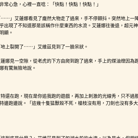
非常心急，心裡一直唸：「快點！快點！快點！」
「⋯⋯」艾蓮娜看見了龐然大物走了過來，手不停顫抖。突然地上一
乎出現了不知道那是該稱作什麼東西的水流。艾蓮娜往後退，超元神
明顯。
「地上裂開了⋯⋯」艾維茲見到了一臉呆狀。
艾蓮娜見一空隙，從老虎的下方由爬到跑了過來，手上的煤油燈因為
娜有驚無險地說。
艾特還在跑，現在是你追我跑的遊戲，再加上刺激的光線秀，只不過
特邊跑邊說。「這幾十隻猛獸殺不死，槍枝沒有用，刀劍也沒有多大