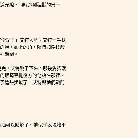
道光線，同時跳到猛獸的另一
安份點！」艾特大吼。艾特一手扶
的燈，頭上的角，隨時如樹枝般
裡盤問。
說完，艾特跳了下來。那幾隻猛獸
的眼睛察覺後方的他站在那裡，
了這些猛獸了！艾特與牠們戰鬥
有油可以點燃了。他似乎表現地不