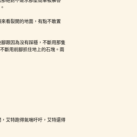
信那絕對不是水那麼簡單被解答
。
頭來看裂開的地面，有點不敢置
後腳跟因為沒有踩穩，不斷用那隻
不斷用前腳抓住地上的石塊。兩
間，艾特跑得氣喘吁吁，艾特還得