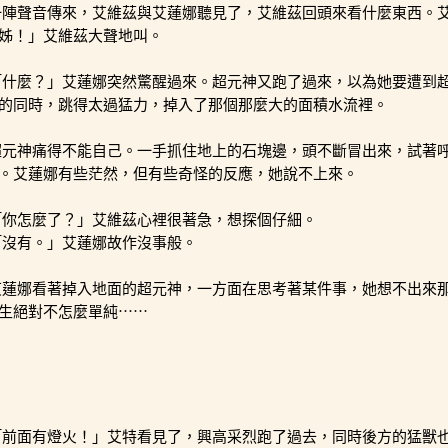
一陣聲音傳來，艾維茲與艾蓮娜聽見了，艾維茲回頭來看什麼東西。
姊！」艾維茲大聲地叫。
「什麼？」艾蓮娜突然驚醒過來。超元神又跑了過來，以為她要遭到
的同時，跳得太過猛力，掉入了那個那麼大的面積水流裡。
超元神痛得不能自己。一手抓住地上的石塊邊，頭不斷冒出來，試著
。艾蓮娜有些茫然，但有些奇怪的反應，她說不上來。
「你怎麼了？」艾維茲心裡很著急，想探個仔細。
「沒有。」艾蓮娜故作沒事般。
艾蓮娜看著掉入地面的超元神，一方面在思考著某件事，她想不出來
生絕對不怎麼單純⋯⋯
「前面有燈火！」艾特看見了，興高采烈跑了過去，同時後方的猛獸