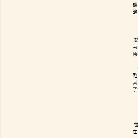
礫
邊
著
快
跑
其
了
在