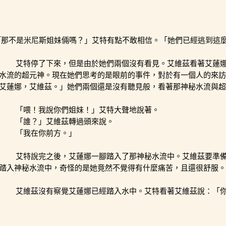
「那不是米尼斯姐妹倆嗎？」艾特有點不敢相信。「她們已經逃到這
艾特停了下來，但是由於她們兩個沒有看見。艾維茲看著艾蓮
水流的超元神。現在她們思考的是眼前的事件，對於有一個人的來訪
艾蓮娜，艾維茲。」她們兩個還是沒有聽見般，看著那神秘水流與超
「喂！我說你們姐妹！」艾特大聲地說著。
「誰？」艾維茲轉過頭來說。
「我在你前方。」
艾特說完之後，艾蓮娜一腳踏入了那神秘水流中。艾維茲要準
踏入神秘水流中，奇怪的是她竟然不覺得有什麼痛苦，且還很舒服。
艾維茲沒有察覺艾蓮娜已經踏入水中。艾特看著艾維茲說：「