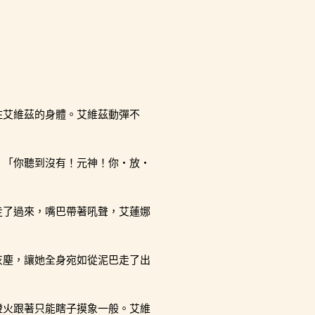
住艾維茲的身體。艾維茲動彈不
。「你聽到沒有！元神！你・放・
走了過來，嘴巴帶著吼聲，艾蓮娜
灰塵，讓她全身宛如從泥巴走了出
燈火跟著只能瞎子摸象一般。艾維