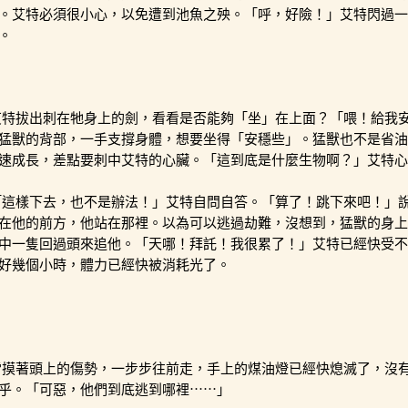
。艾特必須很小心，以免遭到池魚之殃。「呼，好險！」艾特閃過一
。
艾特拔出刺在牠身上的劍，看看是否能夠「坐」在上面？「喂！給我
猛獸的背部，一手支撐身體，想要坐得「安穩些」。猛獸也不是省油
速成長，差點要刺中艾特的心臟。「這到底是什麼生物啊？」艾特心
「這樣下去，也不是辦法！」艾特自問自答。「算了！跳下來吧！」
在他的前方，他站在那裡。以為可以逃過劫難，沒想到，猛獸的身上
中一隻回過頭來追他。「天哪！拜託！我很累了！」艾特已經快受不
好幾個小時，體力已經快被消耗光了。
雷摸著頭上的傷勢，一步步往前走，手上的煤油燈已經快熄滅了，沒
乎。「可惡，他們到底逃到哪裡⋯⋯」