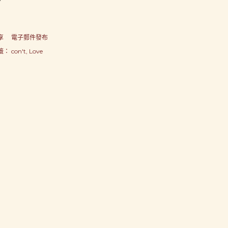
享
電子郵件發布
籤：
con't
Love