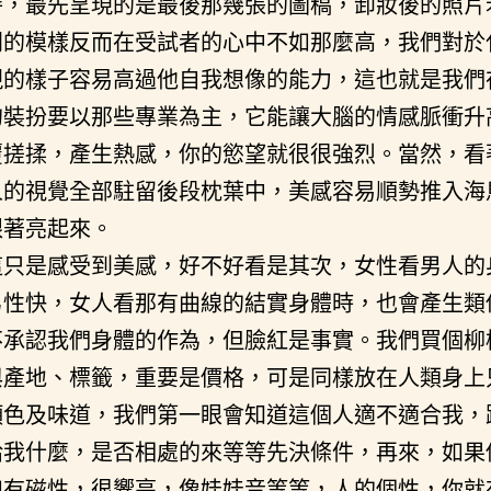
時，最先呈現的是最後那幾張的圖稿，卸妝後的照片
別的模樣反而在受試者的心中不如那麼高，我們對於
現的樣子容易高過他自我想像的能力，這也就是我們
的裝扮要以那些專業為主，它能讓大腦的情感脈衝升
覆搓揉，產生熱感，你的慾望就很很強烈。當然，看
人的視覺全部駐留後段枕葉中，美感容易順勢推入海
跟著亮起來。
這只是感受到美感，好不好看是其次，女性看男人的
男性快，女人看那有曲線的結實身體時，也會產生類
不承認我們身體的作為，但臉紅是事實。我們買個柳
與產地、標籤，重要是價格，可是同樣放在人類身上
顏色及味道，我們第一眼會知道這個人適不適合我，
給我什麼，是否相處的來等等先決條件，再來，如果
如有磁性，很響亮，像娃娃音等等，人的個性，你就