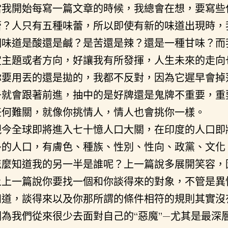
當我開始每寫一篇文章的時候，我總會在想，要寫些
蕾？人只有五種味蕾，所以即使有新的味道出現時，
個味道是酸還是鹹？是苦還是辣？還是一種甘味？而
定主題或者方向，好讓我有所發揮，人生未來的走向
你要用丟的還是拋的，我都不反對，因為它遲早會掉
子就會跟著前進，抽中的是好牌還是鬼牌不重要，重
任何難關，就像你挑情人，情人也會挑你一樣。
現今全球即將進入七十憶人口大關，在印度的人口即
多的人口，有膚色、種族、性別、性向、政黨、文化
怎麼知道我的另一半是誰呢？上一篇說多展開笑容，
上上一篇說你要找一個和你談得來的對象，不管是異
知道，談得來以及你那所謂的條件相符的規則其實沒
因為我們從來很少去面對自己的“惡魔”—尤其是最深