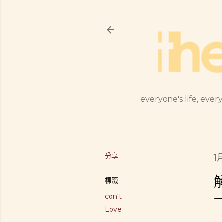
everyone's life, every
分享
1
標籤
con't
Love