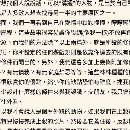
會想找個人說說話，可以“溝通”的人物，是出於自己
也是大多數人想去找尋另一半的主要原因之一。
然而，我們一再看到自己在愛情中跌跌撞撞，矇矇矓
的歷程，這些故事很容易讓你畏縮(像我一樣)不敢再
對象。而我們的方法除了以上兩篇外，就是所設的條
依循，你所設定的任何遊戲規則是依靠你過去的既有
的條件而開出的，另外，我們還會多加上幾條附加條
房？有無債務？有無家庭禁忌等等，這些林林種種的
要很欣賞你的優點，縮小你的缺點恐怕有難度，連我
很少設計什麼樣的條件來與我認識，交朋友，我只會
面往外看。
所以我才會說人是個看外貌的動物，如果我們在上妝
模特兒慢慢完成上妝的照片，然後要它蓋住後，反想