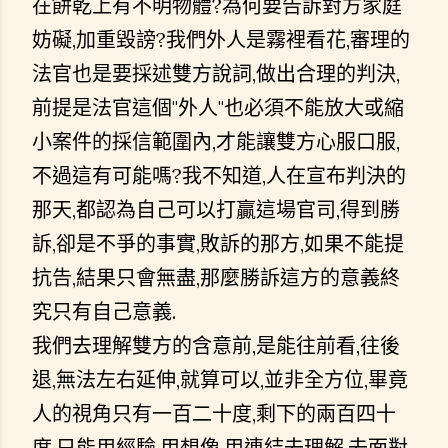
在餅乾上有不明物體?為何要告訴對方家庭
妨礙,加重毀謗?我們外人是霧裡看花,審理的
法官也是要採述雙方說詞,做出合理的判決,
前提是法官這個"外人"也必須不能放大或縮
小案件的採信範圍內,才能讓雙方心服口服,
不過這有可能嗎?我不知道,人在宣布判決的
那天,都認為自己可以打贏這場官司,得到勝
訴,卻是不爭的事實,敗訴的那方,如果不能提
抗告,結果只會無盡,那麼勝訴這方的意義終
究只有自己意義.
我們去理解雙方的含意前,是能往前看,往後
退,無法左右延伸,就算可以,並非全方位,畢竟
人的視角只有一百二十度,剩下的兩百四十
度,只能用經驗,用想像,用連結去理解,去面對,